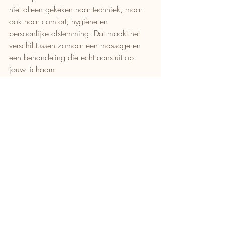
niet alleen gekeken naar techniek, maar 
ook naar comfort, hygiëne en 
persoonlijke afstemming. Dat maakt het 
verschil tussen zomaar een massage en 
een behandeling die echt aansluit op 
jouw lichaam.
En hoe voorkom je dat de 
spanning meteen 
terugkomt?
Massage helpt veel, maar dagelijkse 
belasting blijft natuurlijk bestaan. Wie na 
de behandeling meteen terugvalt in 
dezelfde houding, stress of overbelasting, 
merkt vaak dat spanning terugkeert. 
Kleine aanpassingen helpen dan 