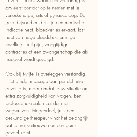
Er zijn situaties waarin het verstandig is 
om 
eerst contact op te nemen
 met je 
verloskundige, arts of gynaecoloog. Dat 
geldt bijvoorbeeld als je een medische 
indicatie hebt, bloedverlies ervaart, last 
hebt van hoge bloeddruk, ernstige 
zwelling, buikpijn, vroegtijdige 
contracties of een zwangerschap die als 
risicovol wordt gevolgd.
Ook bij twijfel is overleggen verstandig. 
Niet omdat massage dan per definitie 
onveilig is, maar omdat jouw situatie om 
extra zorgvuldigheid kan vragen. Een 
professionele salon zal dat niet 
wegwuiven. Integendeel, juist een 
deskundige therapeut vindt het belangrijk 
dat je met vertrouwen en een gerust 
gevoel komt.