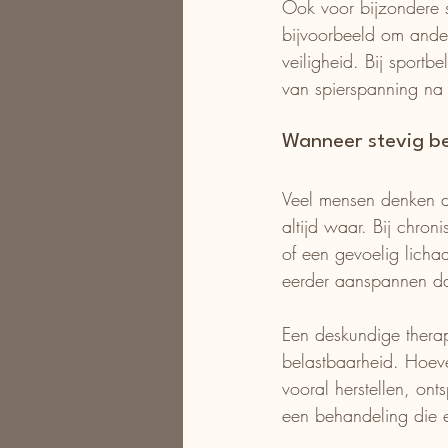
Ook voor bijzondere s
bijvoorbeeld om ande
veiligheid. Bij sportb
van spierspanning na
Wanneer stevig be
Veel mensen denken da
altijd waar. Bij chron
of een gevoelig lichaa
eerder aanspannen da
Een deskundige therap
belastbaarheid. Hoeve
vooral herstellen, on
een behandeling die e