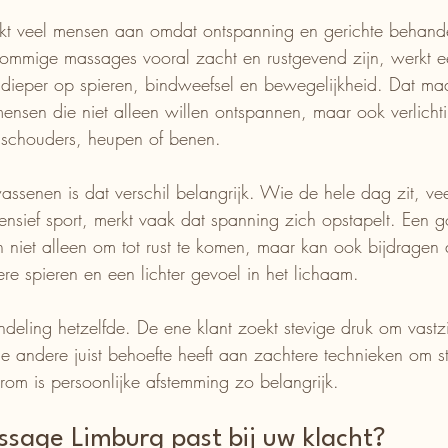
kt veel mensen aan omdat ontspanning en gerichte behande
mige massages vooral zacht en rustgevend zijn, werkt een
dieper op spieren, bindweefsel en bewegelijkheid. Dat maa
ensen die niet alleen willen ontspannen, maar ook verlicht
 schouders, heupen of benen.
ssenen is dat verschil belangrijk. Wie de hele dag zit, veel
tensief sport, merkt vaak dat spanning zich opstapelt. Een 
 niet alleen om tot rust te komen, maar kan ook bijdragen
re spieren en een lichter gevoel in het lichaam.
ndeling hetzelfde. De ene klant zoekt stevige druk om vastzi
de andere juist behoefte heeft aan zachtere technieken om st
rom is persoonlijke afstemming zo belangrijk.
ssage Limburg past bij uw klacht?