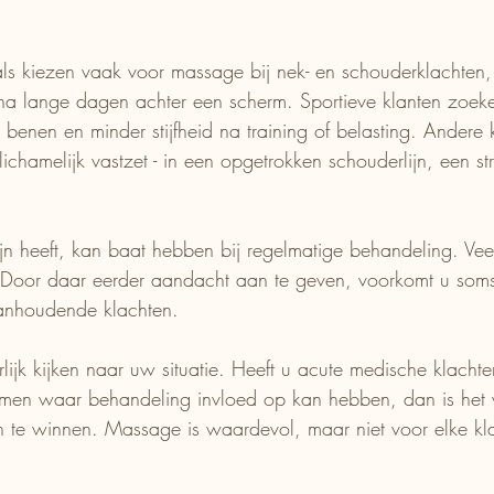
.
ls kiezen vaak voor massage bij nek- en schouderklachten,
na lange dagen achter een scherm. Sportieve klanten zoeken
e benen en minder stijfheid na training of belasting. Andere
 lichamelijk vastzet - in een opgetrokken schouderlijn, een s
ijn heeft, kan baat hebben bij regelmatige behandeling. Vee
oor daar eerder aandacht aan te geven, voorkomt u soms 
t aanhoudende klachten.
ijk kijken naar uw situatie. Heeft u acute medische klachten
men waar behandeling invloed op kan hebben, dan is het v
in te winnen. Massage is waardevol, maar niet voor elke kla