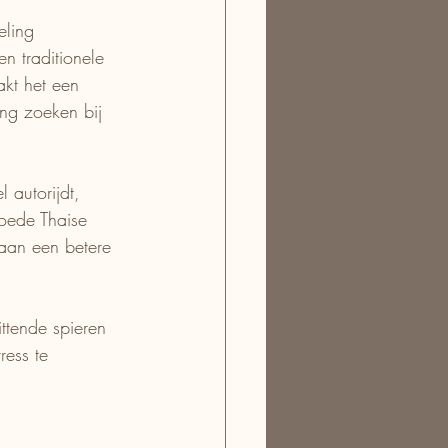
ling 
 traditionele 
kt het een 
ing zoeken bij 
 autorijdt, 
goede Thaise 
 aan een betere 
ttende spieren 
ress te 