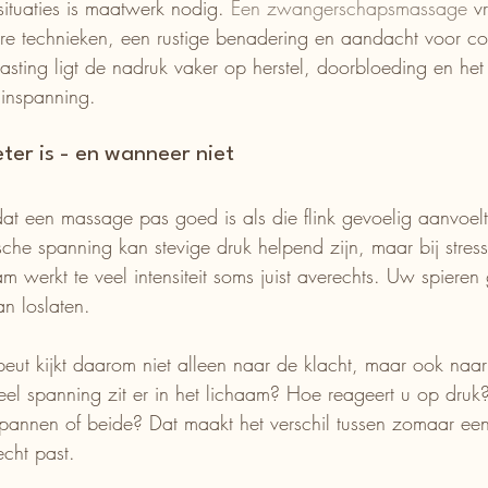
ituaties is maatwerk nodig. 
Een zwangerschapsmassage
 v
re technieken, een rustige benadering en aandacht voor co
elasting ligt de nadruk vaker op herstel, doorbloeding en he
 inspanning.
ter is - en wanneer niet
t een massage pas goed is als die flink gevoelig aanvoelt.
ische spanning kan stevige druk helpend zijn, maar bij stres
m werkt te veel intensiteit soms juist averechts. Uw spiere
n loslaten.
eut kijkt daarom niet alleen naar de klacht, maar ook naa
el spanning zit er in het lichaam? Hoe reageert u op druk?
tspannen of beide? Dat maakt het verschil tussen zomaar e
cht past.