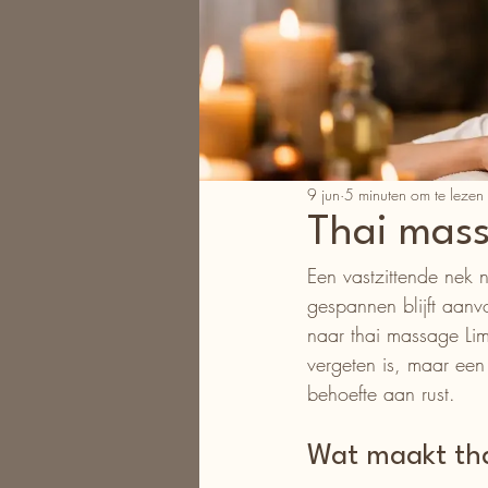
9 jun
5 minuten om te lezen
Thai mass
Een vastzittende nek
gespannen blijft aanv
naar thai massage Li
vergeten is, maar ee
behoefte aan rust.
Wat maakt tha