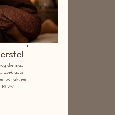
erstel
rug die maar 
op zoek gaan 
en uur alweer 
n en uw 