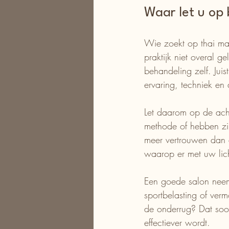
Waar let u op 
Wie zoekt op thai mas
praktijk niet overal g
behandeling zelf. Juis
ervaring, techniek en
Let daarom op de acht
methode of hebben zij
meer vertrouwen dan a
waarop er met uw li
Een goede salon neemt
sportbelasting of ver
de onderrug? Dat soor
effectiever wordt.