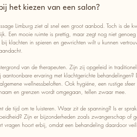
bij het kiezen van een salon?
sage Limburg ziet al snel een groot aanbod. Toch is de kwa
elijk. Een mooie ruimte is prettig, maar zegt nog niet genoeg
t bij klachten in spieren en gewrichten wilt u kunnen vertro
 aandacht.
ergrond van de therapeuten. Zijn zij opgeleid in traditionel
 aantoonbare ervaring met klachtgerichte behandelingen? 
lgemene wellnessbeloften. Ook hygiëne, een rustige sfeer
chaam en grenzen wordt omgegaan, tellen zwaar mee.
 de tijd om te luisteren. Waar zit de spanning? Is er sprake
moeidheid? Zijn er bijzonderheden zoals zwangerschap of g
t vragen hoort erbij, omdat een behandeling daardoor veil