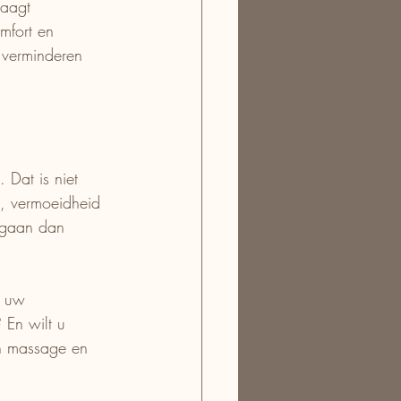
raagt 
mfort en 
t verminderen 
 Dat is niet 
s, vermoeidheid 
n gaan dan 
r uw 
 En wilt u 
en massage en 