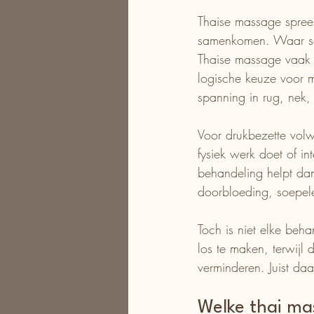
Thaise massage spree
samenkomen. Waar som
Thaise massage vaak 
logische keuze voor m
spanning in rug, nek,
Voor drukbezette volwa
fysiek werk doet of in
behandeling helpt dan
doorbloeding, soepele
Toch is niet elke beha
los te maken, terwijl 
verminderen. Juist daa
Welke thai ma