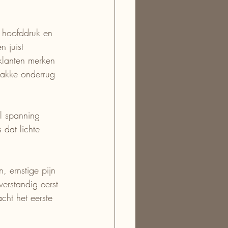
 hoofddruk en 
 juist 
 klanten merken 
trakke onderrug 
l spanning 
dat lichte 
, ernstige pijn 
erstandig eerst 
cht het eerste 