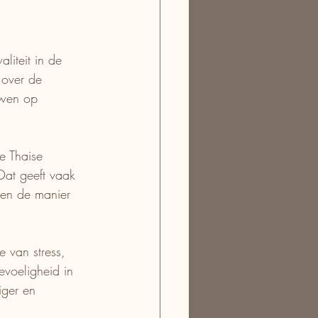
liteit in de 
 over de 
uwen op 
e Thaise 
Dat geeft vaak 
 en de manier 
 van stress, 
evoeligheid in 
iger en 