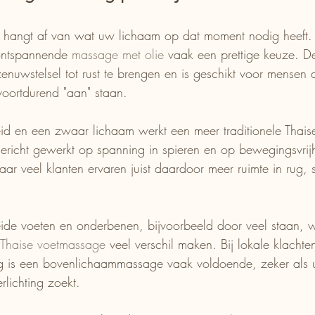
 hangt af van wat uw lichaam op dat moment nodig heeft. B
 ontspannende 
massage met olie
 vaak een prettige keuze. D
enuwstelsel tot rust te brengen en is geschikt voor mensen d
 voortdurend "aan" staan.
fheid en een zwaar lichaam werkt een meer traditionele Tha
gericht gewerkt op spanning in spieren en op bewegingsvrij
aar veel klanten ervaren juist daardoor meer ruimte in rug,
eide voeten en onderbenen, bijvoorbeeld door veel staan, 
Thaise voetmassage
 veel verschil maken. Bij lokale klachte
g is een bovenlichaammassage vaak voldoende, zeker als u 
rlichting zoekt.