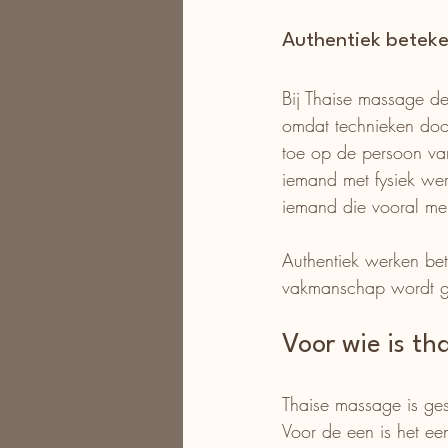
Authentiek beteke
Bij Thaise massage den
omdat technieken door
toe op de persoon van
iemand met fysiek wer
iemand die vooral men
Authentiek werken bete
vakmanschap wordt g
Voor wie is t
Thaise massage is ges
Voor de een is het ee