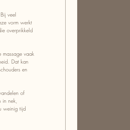
ij veel 
eze vorm werkt 
ie overprikkeld 
ise massage vaak 
heid. Dat kan 
 schouders en 
wandelen of 
n in nek, 
weinig tijd 