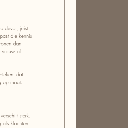
ardevol, juist 
past die kennis 
tronen dan 
e vrouw of 
etekent dat 
g op maat.
rschilt sterk. 
 als klachten 